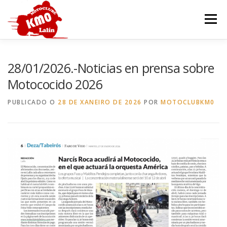
Ir
o
Menú
contido
INICIO
HISTORIA
SEDE
MOTOCOCIDO
28/01/2026.-Noticias en prensa sobre
Motococido 2026
OUTROS EVENTOS
GALERÍA
CONTACTAR
PUBLICADO O
28 DE XANEIRO DE 2026
POR
MOTOCLUBKM0