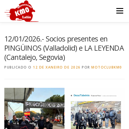
Ir
o
Menú
contido
INICIO
HISTORIA
SEDE
MOTOCOCIDO
12/01/2026.- Socios presentes en
PINGÜINOS (Valladolid) e LA LEYENDA
(Cantalejo, Segovia)
OUTROS EVENTOS
GALERÍA
CONTACTAR
PUBLICADO O
12 DE XANEIRO DE 2026
POR
MOTOCLUBKM0