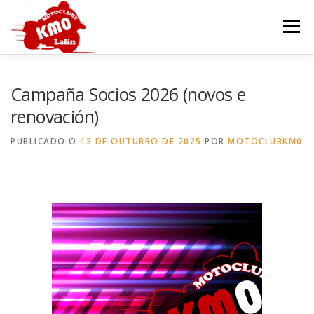
Ir
o
Menú
contido
INICIO
HISTORIA
SEDE
MOTOCOCIDO
Campaña Socios 2026 (novos e
renovación)
OUTROS EVENTOS
GALERÍA
CONTACTAR
PUBLICADO O
13 DE OUTUBRO DE 2025
POR
MOTOCLUBKM0