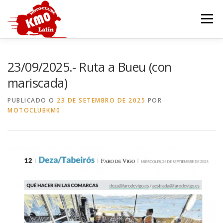
Ir
o
Menú
contido
INICIO
HISTORIA
SEDE
MOTOCOCIDO
23/09/2025.- Ruta a Bueu (con
mariscada)
OUTROS EVENTOS
GALERÍA
CONTACTAR
PUBLICADO O
23 DE SETEMBRO DE 2025
POR
MOTOCLUBKM0