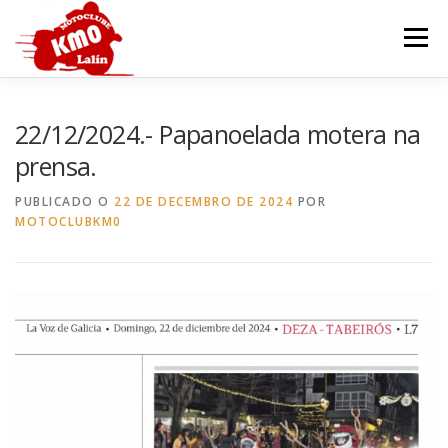
Ir
o
Menú
contido
INICIO
HISTORIA
SEDE
MOTOCOCIDO
22/12/2024.- Papanoelada motera na
prensa.
OUTROS EVENTOS
GALERÍA
CONTACTAR
PUBLICADO O
22 DE DECEMBRO DE 2024
POR
MOTOCLUBKM0