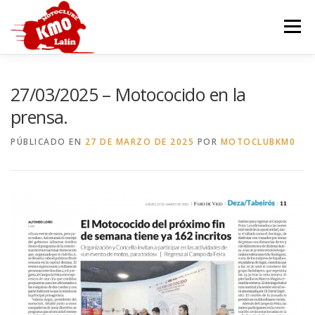
Saltar
al
Menú
contenido
INICIO
HISTORIA
SEDE
MOTOCOCIDO
27/03/2025 – Motococido en la
prensa.
OTROS EVENTOS
GALERÍA
CONTACTAR
PÚBLICADO EN
27 DE MARZO DE 2025
POR
MOTOCLUBKM0