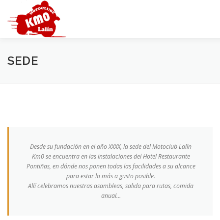
Saltar
al
contenido
INICIO
HISTORIA
SEDE
MOTOCOCIDO
OTR
SEDE
GALERÍA
CONTACTAR
Desde su fundación en el año XXXX, la sede del Motoclub Lalín
Km0 se encuentra en las instalaciones del Hotel Restaurante
Pontiñas, en dónde nos ponen todas las facilidades a su alcance
para estar lo más a gusto posible.
Allí celebramos nuestras asambleas, salida para rutas, comida
anual…