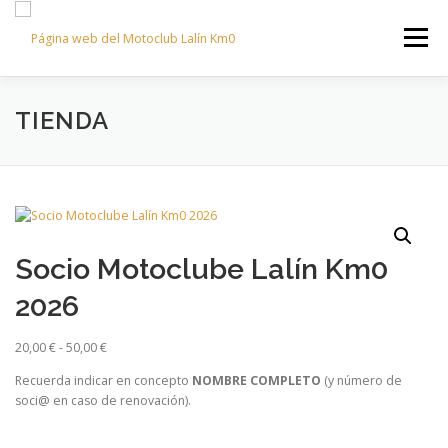
Saltar
al
Menú
contenido
TIENDA
INICIO
HISTORIA
SEDE
MOTOCOCIDO
OTROS EVENTOS
GALERÍA
CONTACTAR
Socio Motoclube Lalín Km0
2026
R
20,00
€
-
50,00
€
a
Recuerda indicar en concepto
NOMBRE COMPLETO
(y número de
n
soci@ en caso de renovación).
g
o
d