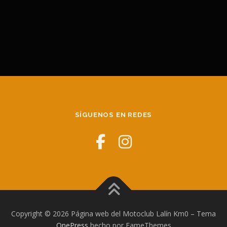
a
s
t
a
5
0
,
0
0
€
SÍGUENOS EN REDES
Copyright © 2026 Página web del Motoclub Lalín Km0
–
Tema
OnePress
hecho por FameThemes