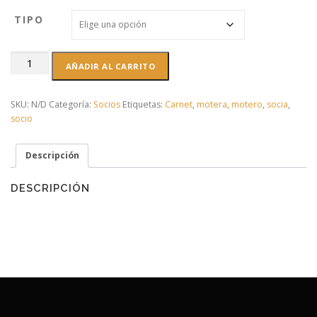
e
TIPO
p
r
e
Socio
AÑADIR AL CARRITO
c
Motoclube
i
Lalín
o
Km0
SKU:
N/D
Categoría:
Socios
Etiquetas:
Carnet
,
motera
,
motero
,
socia
,
s
2026
socio
:
cantidad
d
e
Descripción
s
d
DESCRIPCIÓN
e
2
0
,
0
0
€
h