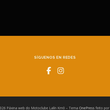
SÍGUENOS EN REDES
2026 Páxina web do Motoclube Lalín Km0
–
Tema
OnePress
feito po