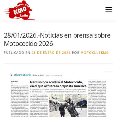
Saltar
al
Menú
contenido
INICIO
HISTORIA
SEDE
MOTOCOCIDO
28/01/2026.-Noticias en prensa sobre
Motococido 2026
OTROS EVENTOS
GALERÍA
CONTACTAR
PÚBLICADO EN
28 DE ENERO DE 2026
POR
MOTOCLUBKM0