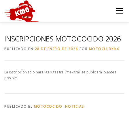
Saltar
al
Menú
contenido
INICIO
HISTORIA
SEDE
MOTOCOCIDO
INSCRIPCIONES MOTOCOCIDO 2026
PÚBLICADO EN
28 DE ENERO DE 2026
POR
MOTOCLUBKM0
OTROS EVENTOS
GALERÍA
CONTACTAR
La inscripción solo para las rutas trail/maxitrail se publicará lo antes
posible.
PUBLICADO EL
MOTOCOCIDO
,
NOTICIAS