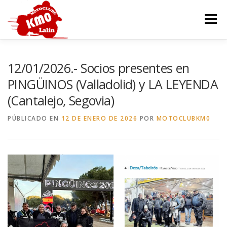
Saltar
al
Menú
contenido
INICIO
HISTORIA
SEDE
MOTOCOCIDO
12/01/2026.- Socios presentes en
PINGÜINOS (Valladolid) y LA LEYENDA
(Cantalejo, Segovia)
OTROS EVENTOS
GALERÍA
CONTACTAR
PÚBLICADO EN
12 DE ENERO DE 2026
POR
MOTOCLUBKM0