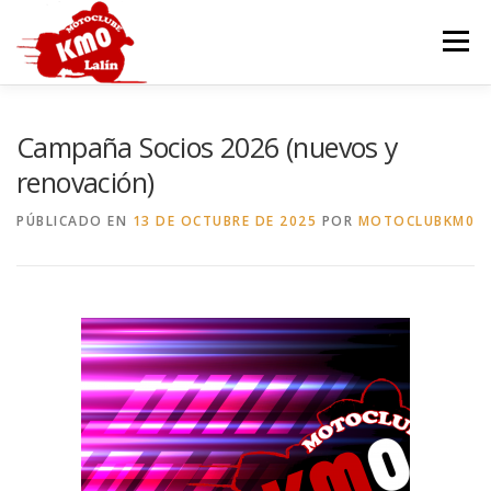
Saltar
al
Menú
contenido
INICIO
HISTORIA
SEDE
MOTOCOCIDO
Campaña Socios 2026 (nuevos y
renovación)
OTROS EVENTOS
GALERÍA
CONTACTAR
PÚBLICADO EN
13 DE OCTUBRE DE 2025
POR
MOTOCLUBKM0